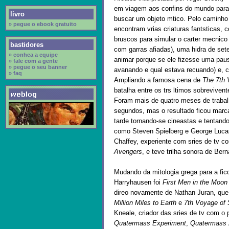
em viagem aos confins do mundo para
livro
buscar um objeto mtico. Pelo caminho
» pegue o ebook gratuito
encontram vrias criaturas fantsticas
bruscos para simular o carter mecnico 
bastidores
com garras afiadas), uma hidra de se
» conhea a equipe
animar porque se ele fizesse uma pa
» fale com a gente
» pegue o seu banner
avanando e qual estava recuando) e, c
» faq
Ampliando a famosa cena de
The 7th 
batalha entre os trs ltimos sobrevive
Foram mais de quatro meses de trabal
segundos, mas o resultado ficou marca
tarde tornando-se cineastas e tentando
como Steven Spielberg e George Luca
Chaffey, experiente com sries de tv 
Avengers
, e teve trilha sonora de Ber
Mudando da mitologia grega para a fico
Harryhausen foi
First Men in the Moon
direo novamente de Nathan Juran, que
Million Miles to Earth
e
7th Voyage of 
Kneale, criador das sries de tv com 
Quatermass Experiment
,
Quatermass 