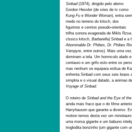
Sinbad
(1974), dirigido pelo alemo
Gordon Hessler (de sries de tv como
Kung Fu
e
Wonder Woman
), entra se
medo no terreno do kitsch, dos
figurinos e cenrios pseudo-orientais
trilha sonora exagerada de Mikls Rzsa.
clssico kitsch,
Barbarella
) Sinbad e a 
Abominable Dr. Phibes
,
Dr. Phibes Ri
Vampyre
, entre outros). Mais uma vez
dominam a tela. Um homnculo alado e 
centauro e um grifo esto entre os pers
mas nenhum se equipara esttua de Kal
enfrenta Sinbad com seus seis braos 
simplria e o visual datado, a animao de
Voyage of Sinbad
.
O roteiro de
Sinbad and the Eye of the
ainda mais fraco que o do filme anteri
Harryhausen que garante a diverso. En
motion temos desta vez um minotauro 
uma morsa gigante e um babuno intelig
troglodita bonzinho (um gigante com u