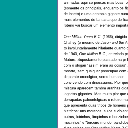
animadas aqui so poucas mas boas: o
(somente os principais, enquanto os f
de inseto) e uma centopia gigante num
mais elementos de fantasia que de fico
roteiro vai buscar um elemento importa
One Million Years B.C.
(1966), dirigido
Chaffey (o mesmo de
Jason and the A
to involuntariamente hilariante quanto o
de 1940,
One Million B.C.
, estrelado p
Mature. Supostamente passado na pr-h
com o slogan "assim eram as coisas", 
mostra, sem qualquer preocupao com 
disparate cronolgico, seres humanos
convivendo com dinossauros. Pior que
mistura aparecem tambm aranhas giga
lagartos gigantes. Mas muito pior que
derrapadas paleontolgicas o roteiro m
que apresenta duas tribos de homens p
histricos: uns morenos, sujos e violent
outros, loirinhos, limpinhos e bonzinh
mocinhos" e "terceiro mundo, bandidos