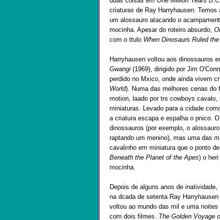
duas coisas em
One Million Years B.C
criaturas de Ray Harryhausen. Temos a
um alossauro atacando o acampamento
mocinha. Apesar do roteiro absurdo,
On
com o ttulo
When Dinosaurs Ruled the
Harryhausen voltou aos dinossauros em
Gwangi
(1969), dirigido por Jim O'Co
perdido no Mxico, onde ainda vivem cr
World
). Numa das melhores cenas do f
motion, laado por trs cowboys cavalo, 
miniaturas. Levado para a cidade com
a criatura escapa e espalha o pnico. 
dinossauros (por exemplo, o alossauro
raptando um menino), mas uma das mai
cavalinho em miniatura que o ponto de 
Beneath the Planet of the Apes
) o her
mocinha.
Depois de alguns anos de inatividade,
na dcada de setenta Ray Harryhausen
voltou ao mundo das mil e uma noites
com dois filmes.
The Golden Voyage o