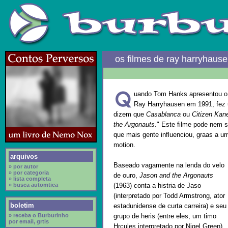
os filmes de ray harryhause
uando Tom Hanks apresentou o 
Ray Harryhausen em 1991, fez
dizem que
Casablanca
ou
Citizen Kan
the Argonauts
." Este filme pode nem 
que mais gente influenciou, graas a u
motion.
arquivos
Baseado vagamente na lenda do velo
» por autor
» por categoria
de ouro,
Jason and the Argonauts
» lista completa
» busca automtica
(1963) conta a histria de Jaso
(interpretado por Todd Armstrong, ator
boletim
estadunidense de curta carreira) e seu
» receba o Burburinho
grupo de heris (entre eles, um timo
por email, grtis
Hrcules interpretado por Nigel Green)