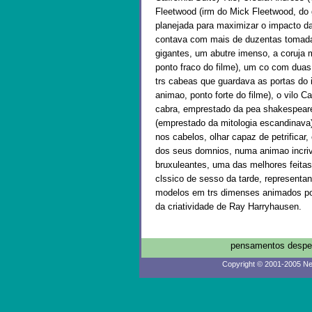
Fleetwood (irm do Mick Fleetwood, do 
planejada para maximizar o impacto d
contava com mais de duzentas tomada
gigantes, um abutre imenso, a coruja 
ponto fraco do filme), um co com duas
trs cabeas que guardava as portas do 
animao, ponto forte do filme), o vilo 
cabra, emprestado da pea shakespea
(emprestado da mitologia escandinava)
nos cabelos, olhar capaz de petrificar,
dos seus domnios, numa animao incriv
bruxuleantes, uma das melhores feita
clssico de sesso da tarde, representan
modelos em trs dimenses animados po
da criatividade de Ray Harryhausen.
pensamentos despen
Copyright © 2001-2005 Ne