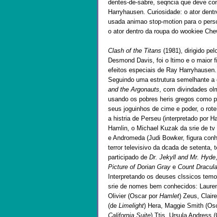
dentes-de-sabre, seqncia que deve con
Harryhausen. Curiosidade: o ator dent
usada animao stop-motion para o per
o ator dentro da roupa do wookiee C
Clash of the Titans
(1981), dirigido pel
Desmond Davis, foi o ltimo e o maior 
efeitos especiais de Ray Harryhausen.
Seguindo uma estrutura semelhante a
and the Argonauts
, com divindades ol
usando os pobres heris gregos como 
seus joguinhos de cime e poder, o rote
a histria de Perseu (interpretado por H
Hamlin, o Michael Kuzak da srie de tv
e Andromeda (Judi Bowker, figura con
terror televisivo da dcada de setenta, 
participado de
Dr. Jekyll and Mr. Hyde
Picture of Dorian Gray
e
Count Dracul
Interpretando os deuses clssicos tem
srie de nomes bem conhecidos: Laure
Olivier (Oscar por
Hamlet
) Zeus, Clair
(de
Limelight
) Hera, Maggie Smith (Os
California Suite
) Ttis, Ursula Andress